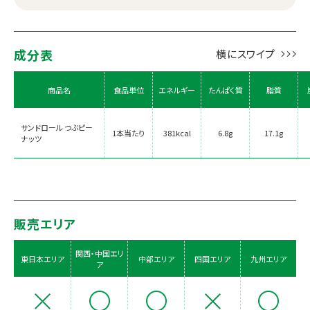
成分表
商品名
食品単位
エネルギー
たんぱく質
脂質
サンドロール つぶピー
1本当たり
381kcal
6.8g
17.1g
ナッツ
販売エリア
関西・中国エリ
東日本エリア
中部エリア
四国エリア
九州エリア
ア