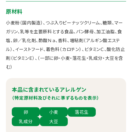
原材料
小麦粉（国内製造）、つぶ入りピーナッツクリーム、糖類、マー
ガリン、乳等を主要原料とする食品、パン酵母、加工油脂、食
塩、卵／乳化剤、酢酸Ｎａ、香料、増粘剤（アルギン酸エステ
ル）、イーストフード、着色料（カロチン）、ビタミンＣ、酸化防止
剤（ビタミンＥ）、（一部に卵・小麦・落花生・乳成分・大豆を含
む）
本品に含まれているアレルゲン
（特定原材料及びそれに準ずるものを表示）
卵
小麦
落花生
乳成分
大豆