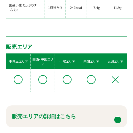
国産小麦 たっぷりチー
1個当たり
242kcal
7.4g
11.9g
ズパン
販売エリア
関西・中国エリ
東日本エリア
中部エリア
四国エリア
九州エリア
ア
販売エリアの詳細はこちら