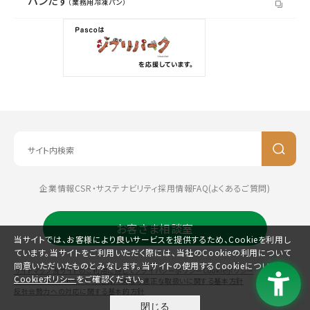
パンたす
（業務用冷凍パン）
企業情報
CSR・サステナビリティ
採用情報
FAQ(よくあるご質問)
お客さま相談室
当サイトでは、お客様により良いサービスを提供するため、Cookieを利用し
ています。当サイトをご利用いただく際には、当社のCookieの利用について
同意いただいたものとみなします。当サイトの使用するCookieについては、
サイトマップ
当サイトのご利用に際して
プライバシーポリシー
Cookieポリシー
Cookieポリシー
をご確認ください。
コミュニティガイドライン
特定個人情報の適正な取扱いに関する基本方針
反社会勢力への対応に関する基本的方針
閉じる