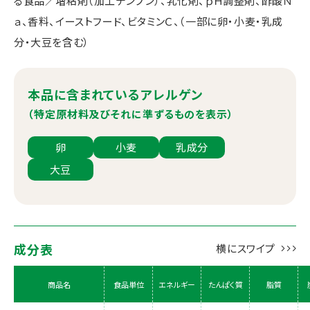
る食品／増粘剤（加工デンプン）、乳化剤、ｐＨ調整剤、酢酸Ｎ
ａ、香料、イーストフード、ビタミンＣ、（一部に卵・小麦・乳成
分・大豆を含む）
本品に含まれているアレルゲン
（特定原材料及びそれに準ずるものを表示）
卵
小麦
乳成分
大豆
成分表
商品名
食品単位
エネルギー
たんぱく質
脂質