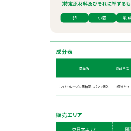
（特定原材料及びそれに準ずるも
卵
小麦
乳
成分表
商品名
食品単位
しっとりレーズン黒糖蒸しパン 2個入
1個当たり
販売エリア
東日本エリア
関