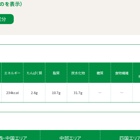
のを表示）
成分
エネルギー
たんぱく質
脂質
炭水化物
糖質
食物繊維
234kcal
2.6g
10.7g
31.7g
―
―
西・中国エリア
中部エリア
四国エリ