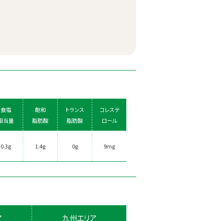
食塩
飽和
トランス
コレステ
相当量
脂肪酸
脂肪酸
ロール
0.3g
1.4g
0g
9mg
ア
九州エリア