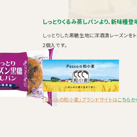
しっとりくるみ蒸しパンより、新味種登
しっとりした黒糖生地に洋酒漬レーズンをト
2個入です。
「Pascoの和小麦」ブランドサイトは
こちらか