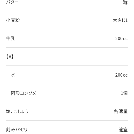
バター
8g
小麦粉
大さじ1
牛乳
200cc
【A】
水
200cc
固形コンソメ
1個
塩、こしょう
各適量
刻みパセリ
適宜