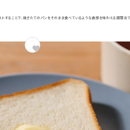
ストすることで、焼きたてのパンをそのまま食べているような食感を味わえる調理法で
材料（1人分）
276kcal/
超熟 国産小麦 6枚スライス
バター