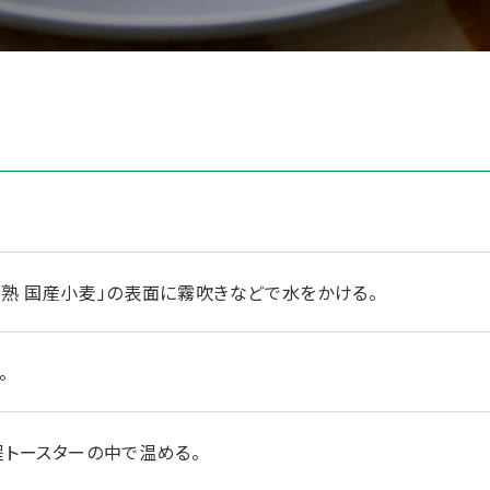
超熟 国産小麦」の表面に霧吹きなどで水をかける。
。
程トースターの中で温める。