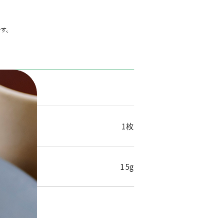
す。
1人分
1枚
15g