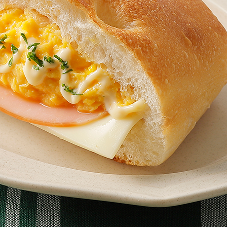
マヨネーズ
塩、こしょう
サラダ油
スライスチーズ
ハム