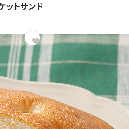
ケットサンド
材料（2人分）
280kcal/
超熟フォカッチャ
卵
砂糖