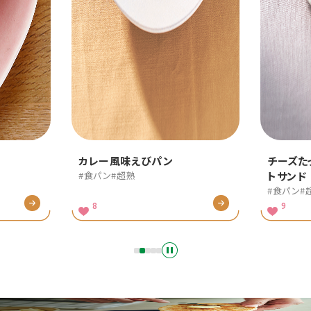
チーズたっぷり！ボリュームホッ
バナナ
トサンド
ド
#食パン
#超熟
#食パン
9
37