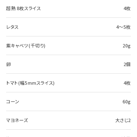
超熟 8枚スライス
4枚
レタス
4〜5枚
紫キャベツ(千切り)
20g
卵
2個
トマト(幅5mmスライス)
4枚
コーン
60g
マヨネーズ
大さじ2