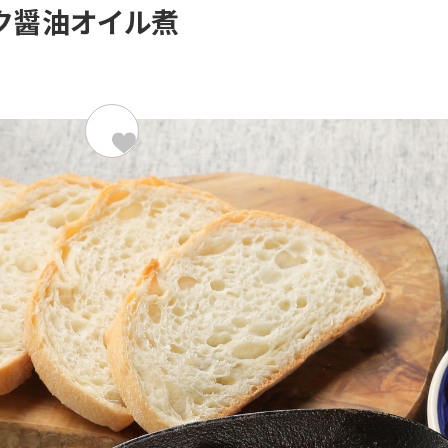
ク醤油オイル煮
材料（2人分）
767kcal/
国産小麦 ホワイトカンパーニ
鶏もも肉
マッシュルーム