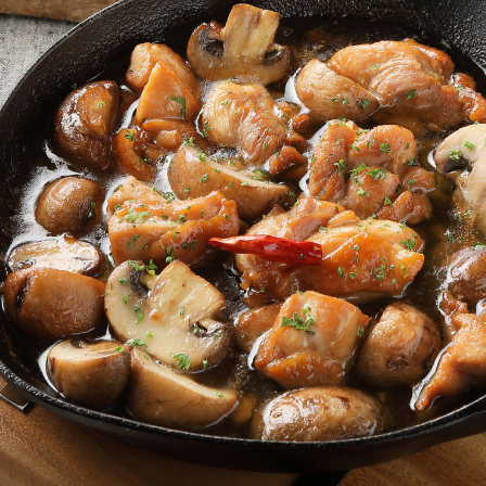
にんにく
赤唐辛子
オリーブオイル
塩
しょうゆ