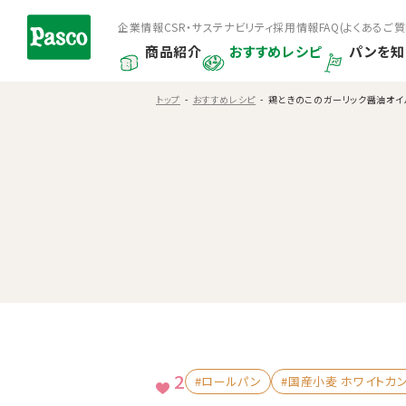
企業情報
CSR・サステナビリティ
採用情報
FAQ(よくあるご質
商品紹介
おすすめレシピ
パンを知
トップ
おすすめレシピ
鶏ときのこのガーリック醤油オイ
2
#ロールパン
#国産小麦 ホワイトカ