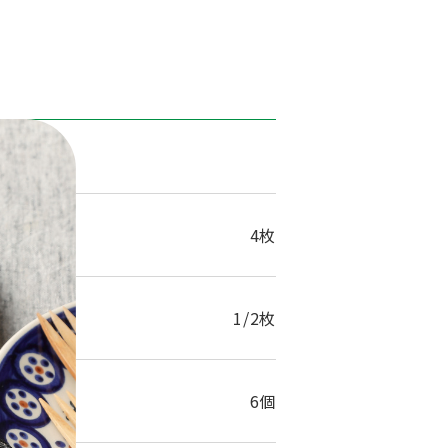
1人分
ュ
4枚
1/2枚
6個