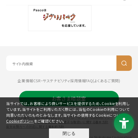
企業情報
CSR・サステナビリティ
採用情報
FAQ(よくあるご質問)
お客さま相談室
当サイトでは、お客様により良いサービスを提供するため、Cookieを利用し
ています。当サイトをご利用いただく際には、当社のCookieの利用について
同意いただいたものとみなします。当サイトの使用するCookieについては、
サイトマップ
当サイトのご利用に際して
プライバシーポリシー
Cookieポリシー
Cookieポリシー
をご確認ください。
コミュニティガイドライン
特定個人情報の適正な取扱いに関する基本方針
反社会勢力への対応に関する基本的方針
閉じる
©Pasco Shikishima Corporation