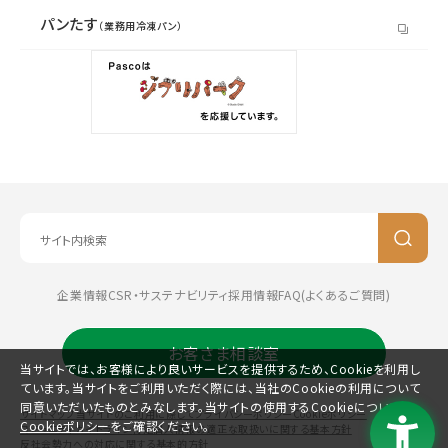
パンたす
（業務用冷凍パン）
企業情報
CSR・サステナビリティ
採用情報
FAQ(よくあるご質問)
お客さま相談室
当サイトでは、お客様により良いサービスを提供するため、Cookieを利用し
ています。当サイトをご利用いただく際には、当社のCookieの利用について
同意いただいたものとみなします。当サイトの使用するCookieについては、
サイトマップ
当サイトのご利用に際して
プライバシーポリシー
Cookieポリシー
Cookieポリシー
をご確認ください。
コミュニティガイドライン
特定個人情報の適正な取扱いに関する基本方針
反社会勢力への対応に関する基本的方針