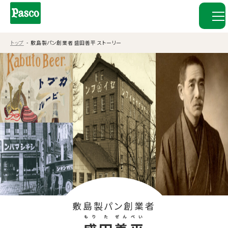
トップ
敷島製パン創業者 盛田善平 ストーリー
敷島製パン創業者
もり
た
ぜん
ぺい