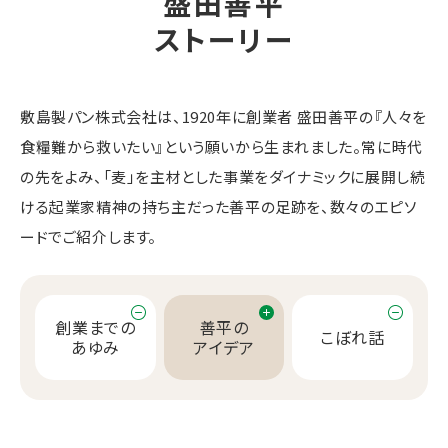
盛
田
善
平
ストーリー
敷島製パン株式会社は、1920年に創業者 盛田善平の『人々を
食糧難から救いたい』という願いから生まれました。常に時代
の先をよみ、「麦」を主材とした事業をダイナミックに展開し続
ける起業家精神の持ち主だった善平の足跡を、数々のエピソ
ードでご紹介します。
創業までの
善平の
こぼれ話
あゆみ
アイデア