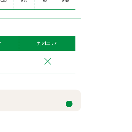
0.8g
0.2g
0g
0mg
ア
九州エリア