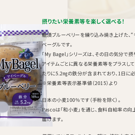
摂りたい栄養素等を楽しく選べる！
糖漬ブルーベリーを練り込み焼き上げた、“
ベーグルです。
「My Bagel」シリーズは、その日の気分
アイテムごとに異なる栄養素等をプラスして
たりに5.2㎎の鉄分が含まれており、1日に
※栄養素等表示基準値（2015）より
日本の小麦100％です（手粉を除く）。
Pascoは「和小麦」を通じ、食料自給率の
届けます。