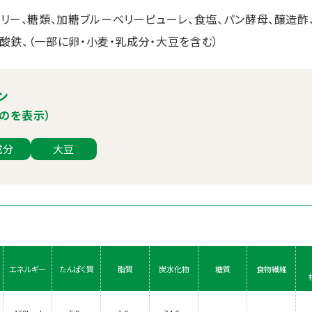
ベリー、糖類、加糖ブルーベリーピューレ、食塩、パン酵母、醸造酢
酸鉄、（一部に卵・小麦・乳成分・大豆を含む）
ン
のを表示）
成分
大豆
エネルギー
たんぱく質
脂質
炭水化物
糖質
食物繊維