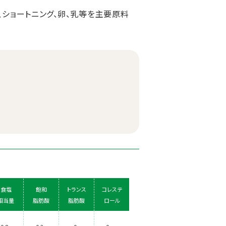
、ショートニング、卵、乳等を主要原料
食塩
飽和
トランス
コレステ
相当量
脂肪酸
脂肪酸
ロール