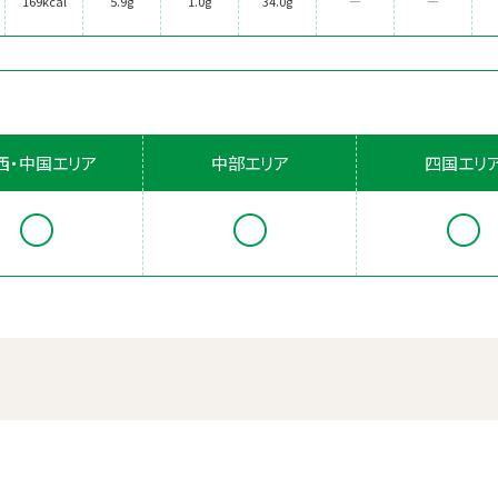
169kcal
5.9g
1.0g
34.0g
―
―
西・中国エリア
中部エリア
四国エリ