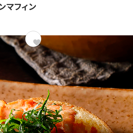
ンマフィン
材料（2人分）
313kcal/
超熟イングリッシュマフィン
サラダチキン
明太子