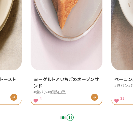
のオープンサ
ベーコンエッグトースト
フレ
#食パン
#超熟山型
#超熟
23
11