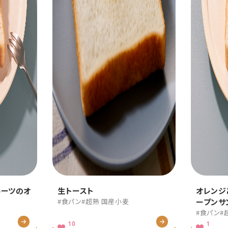
ルーツのオ
生トースト
オレンジ
#食パン
#超熟 国産小麦
ープンサ
#食パン
#
10
1