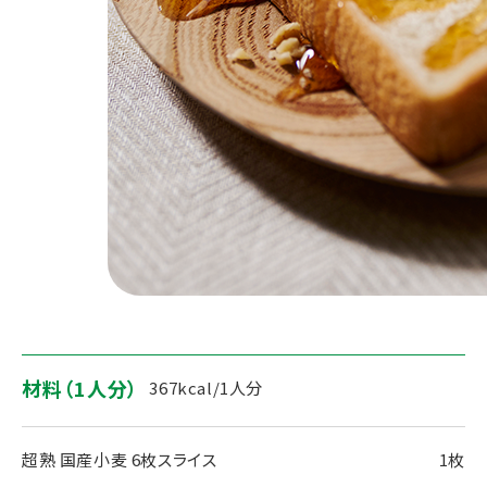
材料（1人分）
367kcal/1人分
超熟 国産小麦 6枚スライス
1枚