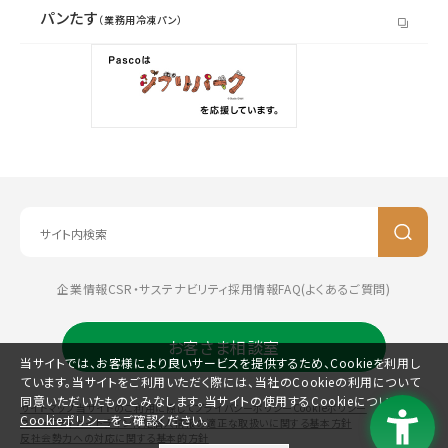
パンたす
（業務用冷凍パン）
企業情報
CSR・サステナビリティ
採用情報
FAQ(よくあるご質問)
お客さま相談室
当サイトでは、お客様により良いサービスを提供するため、Cookieを利用し
ています。当サイトをご利用いただく際には、当社のCookieの利用について
同意いただいたものとみなします。当サイトの使用するCookieについては、
サイトマップ
当サイトのご利用に際して
プライバシーポリシー
Cookieポリシー
Cookieポリシー
をご確認ください。
コミュニティガイドライン
特定個人情報の適正な取扱いに関する基本方針
反社会勢力への対応に関する基本的方針