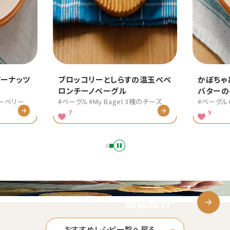
の温玉ペペ
かぼちゃとプルーンとピーナッツ
ブロッ
バターのベーグル
ロンチ
3種のチーズ
#ベーグル
#My Bagel ブルーベリー
#ベーグ
9
7
商品紹介
おすすめレシピ一覧へ戻る