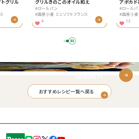
和え
アボカドと鶏胸肉のトマトグリル
グリル
#ロールパン
#ロール
ンス
#国産小麦 ミニソフトフランス
#国産小
12
4
商品紹介
おすすめレシピ一覧へ戻る