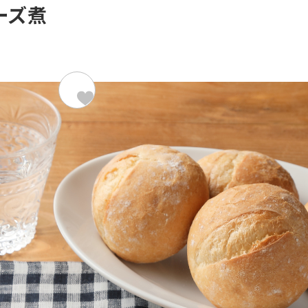
ーズ煮
材料（2人分）
964kcal/
国産小麦 ミニソフトフランス
玉ねぎ
あいびき肉