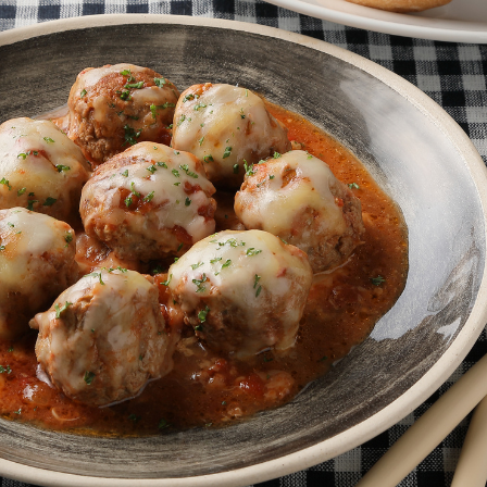
A
パン粉
牛乳
溶き卵
塩(たね用)