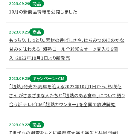
商品
2023.09.29
10月の新商品情報を公開しました
商品
2023.09.25
もっちり、しっとり。素材の香ばしさや、はちみつのほのかな
甘みを味わえる「超熟ロール全粒粉＆オーツ麦入り 6個
入」2023年10月1日より新発売
キャンペーン・CM
2023.09.25
「超熟」発売25周年を迎える2023年10⽉1⽇から、杉咲花
さん がさまざまな⼈たちと「超熟のある⾷卓」について語り
合う新 テレビCM「超熟カウンター」を全国で放映開始
商品
2023.09.22
Z世代への調査をもとに学習院大学の学生と共同開発し