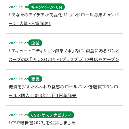
キャンペーン・CM
2023.11.30
「あなたのアイデアが商品化 !? サンドロール募集キャンペ
ーン」大賞・入賞発表！
企業
2023.11.27
「エキュートエディション御茶ノ水」内に、鎌倉にあるパンと
スープの店『PLUSOUPLE（プラスプレ）』2号店をオープン
商品
2023.11.22
糖質を抑えたふんわり食感のロールパン「低糖質ブランロ
ール 3個入」2023年12月1日新発売
CSR・サステナビリティ
2023.11.21
「CSR報告書2023」を公開しました