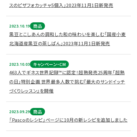
スのピザフォカッチャ5個入」2023年11月1日新発売
商品
2023.10.19
黒豆とこしあんの調和した和の味わいを楽しむ「国産小麦
北海道産黒豆の蒸しぱん」2023年11月1日新発売
キャンペーン・CM
2023.10.03
463人でギネス世界記録™に認定！超熟発売25周年「超熟
の日」特別企画 世界最多人数で挑む『最大のサンドイッチ
づくりレッスン』を開催
商品
2023.09.29
「Pascoのレシピ」ページに10月の新レシピを追加しました