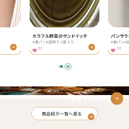
イッチ
パンサラダ
チリコン
#食パン
#超熟ライ麦入り
#食パン
#
10
14
おすすめレシピ
商品紹介一覧へ戻る