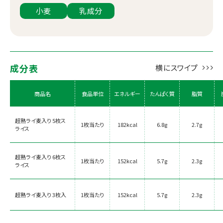
小麦
乳成分
成分表
商品名
食品単位
エネルギー
たんぱく質
脂質
超熟ライ麦入り 5枚ス
1枚当たり
182kcal
6.8g
2.7g
ライス
超熟ライ麦入り 6枚ス
1枚当たり
152kcal
5.7g
2.3g
ライス
超熟ライ麦入り 3枚入
1枚当たり
152kcal
5.7g
2.3g