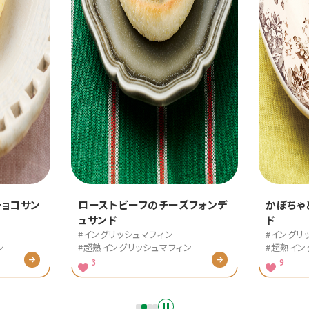
のチーズフォンデ
かぼちゃとクリームチーズのサン
ド
フィン
#イングリッシュマフィン
シュマフィン
#超熟イングリッシュマフィン
9