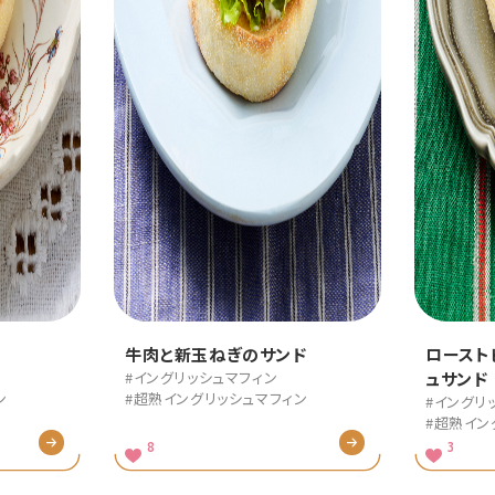
ド
ローストビーフのチーズフォンデ
かぼちゃ
ュサンド
ド
ン
#イングリッシュマフィン
#イングリ
#超熟イングリッシュマフィン
#超熟イ
3
9