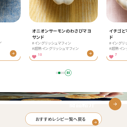
ーモンのわさびマヨ
イチゴとマシュマロのチョコサン
ド
ュマフィン
#イングリッシュマフィン
ッシュマフィン
#超熟イングリッシュマフィン
7
商品紹介
おすすめレシピ一覧へ戻る