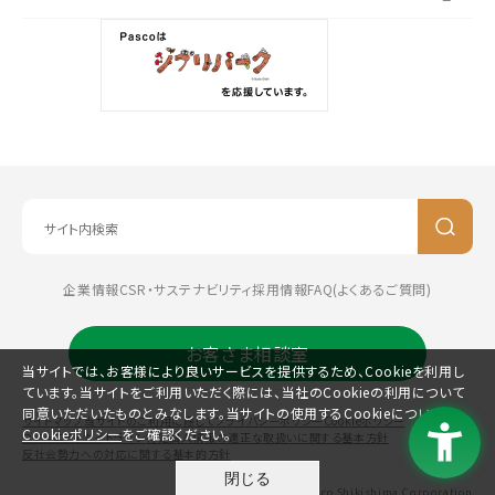
企業情報
CSR・サステナビリティ
採用情報
FAQ(よくあるご質問)
お客さま相談室
当サイトでは、お客様により良いサービスを提供するため、Cookieを利用し
ています。当サイトをご利用いただく際には、当社のCookieの利用について
同意いただいたものとみなします。当サイトの使用するCookieについては、
サイトマップ
当サイトのご利用に際して
プライバシーポリシー
Cookieポリシー
Cookieポリシー
をご確認ください。
コミュニティガイドライン
特定個人情報の適正な取扱いに関する基本方針
反社会勢力への対応に関する基本的方針
閉じる
©Pasco Shikishima Corporation