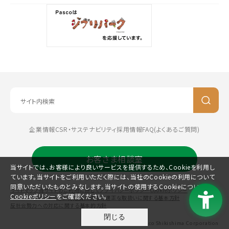
企業情報
CSR・サステナビリティ
採用情報
FAQ(よくあるご質問)
お客さま相談室
当サイトでは、お客様により良いサービスを提供するため、Cookieを利用し
ています。当サイトをご利用いただく際には、当社のCookieの利用について
同意いただいたものとみなします。当サイトの使用するCookieについては、
サイトマップ
当サイトのご利用に際して
プライバシーポリシー
Cookieポリシー
Cookieポリシー
をご確認ください。
コミュニティガイドライン
特定個人情報の適正な取扱いに関する基本方針
反社会勢力への対応に関する基本的方針
閉じる
©Pasco Shikishima Corporation