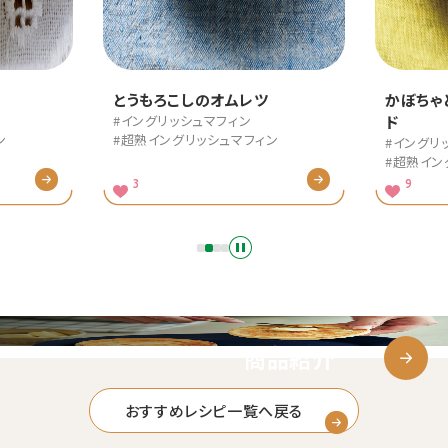
しのオムレツ
かぼちゃとクリームチーズのサン
ュマフィン
ド
ッシュマフィン
#イングリッシュマフィン
#超熟イングリッシュマフィン
9
商品紹介
おすすめレシピ一覧へ戻る