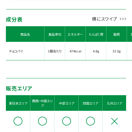
成分表
商品名
食品単位
エネルギー
たんぱく質
脂質
チョコパイ
1個当たり
474kcal
4.8g
33.0g
販売エリア
関西・中国エリ
東日本エリア
中部エリア
四国エリア
九州エリア
ア