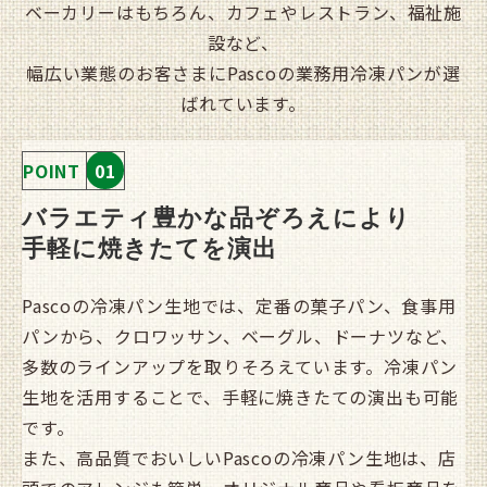
ベーカリーはもちろん、カフェやレストラン、福祉施
設など、
幅広い業態のお客さまにPascoの業務用冷凍パンが選
ばれています。
POINT
01
バラエティ豊かな品ぞろえにより
手軽に
焼きたてを
演出
Pascoの
冷凍パン生地
では、定番の菓子パン、食事用
パンから、クロワッサン、ベーグル、ドーナツなど、
多数のラインアップを取りそろえています。冷凍パン
生地を活用することで、手軽に焼きたての演出も可能
です。
また、高品質でおいしいPascoの冷凍パン生地は、店