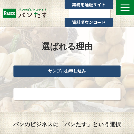
業務用通販サイト
お問い合わせ
資料ダウンロード
選ばれる理由
業態別提案
選ばれる理由
カテゴリ一覧
お役立ちブログ
サンプルお申し込み
Pascoのサポート
通販サイトのご案内
お問い合わせ
よくあるご質問
パンのビジネスに「パンたす」という選択