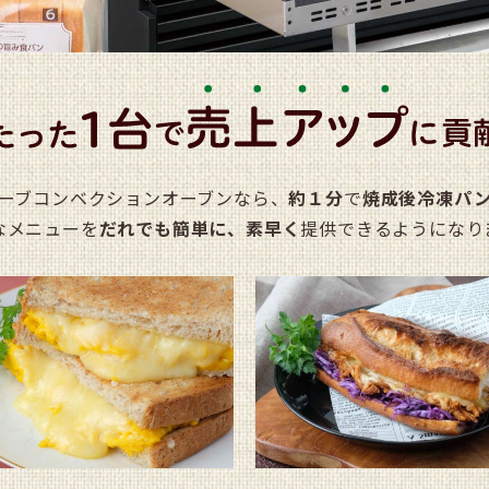
ーブコンベクションオーブンなら、
約１分
で
焼成後冷凍パ
なメニューを
だれでも簡単に、素早く
提供できるようになり