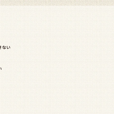
きない
い