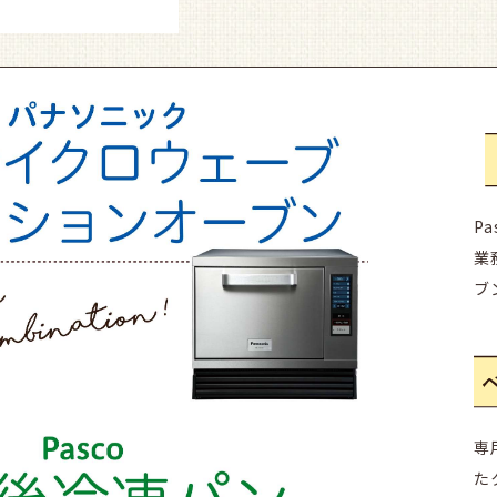
P
業
ブ
専
た