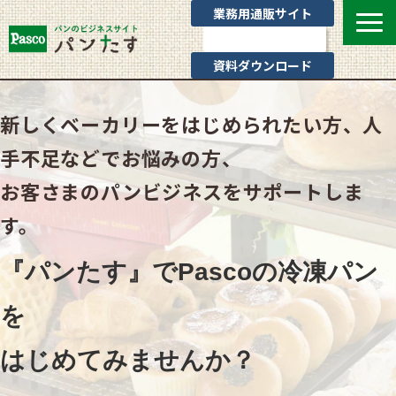
業務用通販サイト
お問い合わせ
資料ダウンロード
選ばれる理由
新しくベーカリーをはじめられたい方、人
業態別提案
手不足などでお悩みの方、
カテゴリ一覧
お客さまのパンビジネスをサポートしま
お役立ちブログ
す。
Pascoのサポート
通販サイトのご案内
『パンたす』でPascoの冷凍パン
よくあるご質問
を
はじめてみませんか？