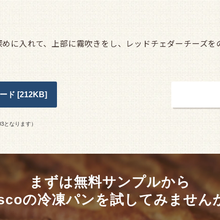
深めに入れて、上部に霧吹きをし、レッドチェダーチーズをの
 [212KB]
商品
103となります）
まずは無料サンプルから
ascoの冷凍パンを試してみません