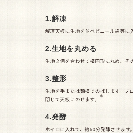
1.解凍
解凍天板に生地を並べビニール袋等に入
2.生地を丸める
生地２個を合わせて楕円形に丸め、そ
3.整形
生地を手または麺棒でのばします。プ
＊
閉じて天板にのせます。
4.発酵
ホイロに入れて、約60分発酵させます