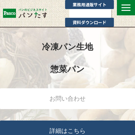
業務用通販サイト
お問い合わせ
資料ダウンロード
選ばれる理由
業態別提案
冷凍パン生地
カテゴリ一覧
お役立ちブログ
惣菜パン
Pascoのサポート
通販サイトのご案内
よくあるご質問
お問い合わせ
詳細はこちら