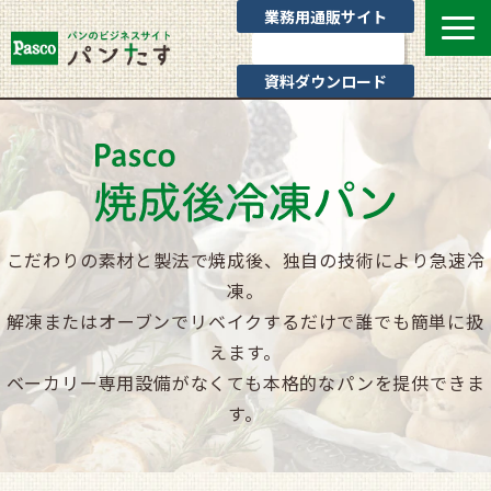
業務用通販サイト
お問い合わせ
資料ダウンロード
選ばれる理由
業態別提案
カテゴリ一覧
お役立ちブログ
こだわりの素材と製法で焼成後、独自の技術により急速冷
Pascoのサポート
凍。
通販サイトのご案内
解凍またはオーブンでリベイクするだけで誰でも簡単に扱
えます。
よくあるご質問
ベーカリー専用設備がなくても本格的なパンを提供できま
す。