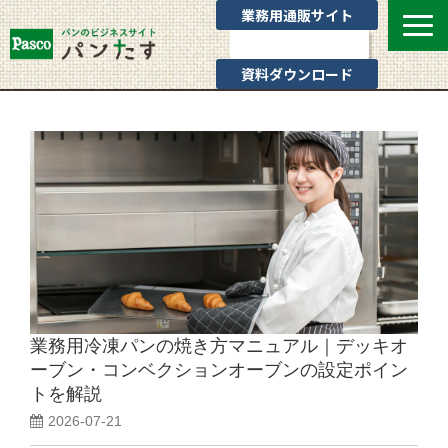
業務用通販サイト
お問い合わせ
資料ダウンロード
選ばれる理由
業態別提案
カテゴリ一覧
お役立ちブログ
Pascoのサポート
通販サイトのご案内
よくあるご質問
業務用冷凍パンの焼き方マニュアル｜デッキオ
ーブン・コンベクションオーブンの設定ポイン
トを解説
2026-07-21