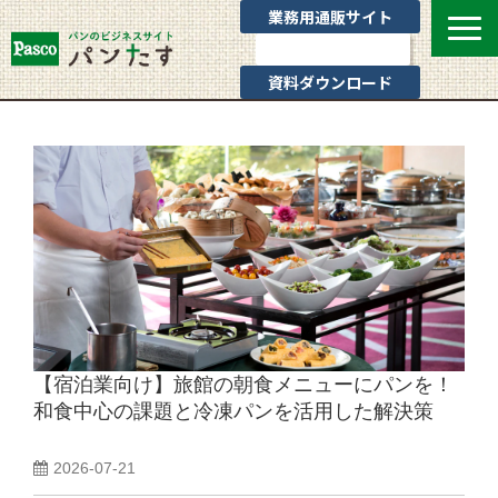
業務用通販サイト
お問い合わせ
資料ダウンロード
選ばれる理由
業態別提案
カテゴリ一覧
お役立ちブログ
Pascoのサポート
通販サイトのご案内
よくあるご質問
【宿泊業向け】旅館の朝食メニューにパンを！
和食中心の課題と冷凍パンを活用した解決策
2026-07-21