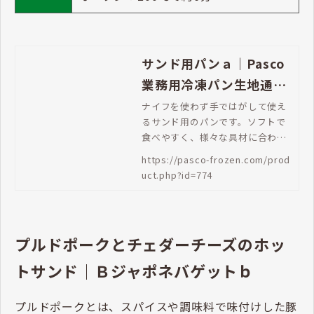
サンド用パンａ｜Pasco
業務用冷凍パン生地通販
| Pasco 業務用冷凍パン
ナイフを使わず手ではがして使え
るサンド用のパンです。ソフトで
生地通販
食べやすく、様々な具材に合わせ
やすいシンプルな味です。
https://pasco-frozen.com/prod
uct.php?id=774
プルドポークとチェダーチーズのホッ
トサンド｜Ｂジャポネバゲットｂ
プルドポークとは、スパイスや調味料で味付けした豚