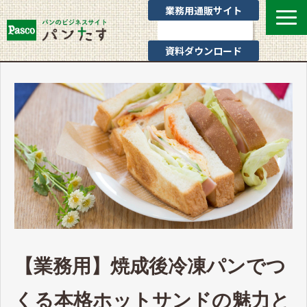
業務用通販サイト
お問い合わせ
資料ダウンロード
選ばれる理由
業態別提案
カテゴリ一覧
お役立ちブログ
Pascoのサポート
通販サイトのご案内
よくあるご質問
【業務用】焼成後冷凍パンでつ
くる本格ホットサンドの魅力と