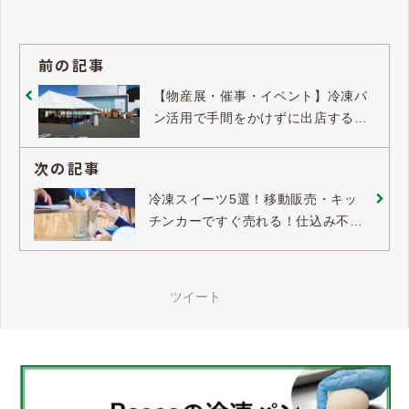
oの冷凍パン生地・焼成後冷凍パ
ン。「パンたす」は、豊富な商品
敷島製パン株式会社
ラインアップで、メニューの充
実、売上拡大を支援します。ご不
明な点はお問い合わせください。
前の記事
【物産展・催事・イベント】冷凍パ
ン活用で手間をかけずに出店する方
法
次の記事