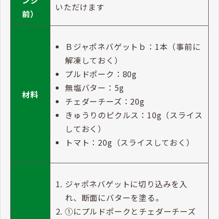
▼Ｂジャポネバゲットｂでつくる『プルドポークとチ
ェダーチーズのホットサンド』レシピ
標準レ
小袋のまま、室温25℃で120分解凍
シピ
※室温解凍後、トースターで軽く焼いて
（アレ
いただくとさらにおいしくお召し上がり
ンジ
いただけます
前）
Ｂジャポネバゲットｂ：1本（事前に
解凍しておく）
プルドポーク：80g
無塩バター：5g
材料