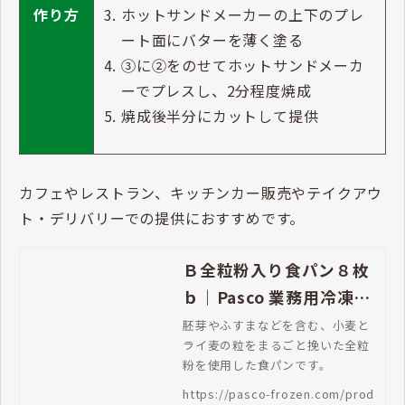
ホットサンドメーカーの上下のプレ
作り方
ート面にバターを薄く塗る
③に②をのせてホットサンドメーカ
ーでプレスし、2分程度焼成
焼成後半分にカットして提供
カフェやレストラン、キッチンカー販売やテイクアウ
ト・デリバリーでの提供におすすめです。
Ｂ全粒粉入り食パン８枚
ｂ｜Pasco 業務用冷凍パ
ン生地通販 | Pasco 業務
胚芽やふすまなどを含む、小麦と
ライ麦の粒をまるごと挽いた全粒
用冷凍パン生地通販
粉を使用した食パンです。
https://pasco-frozen.com/prod