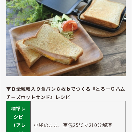
▼Ｂ全粒粉入り食パン８枚ｂでつくる『とろーりハム
チーズホットサンド』レシピ
標準レ
シピ
（アレ
小袋のまま、室温25℃で210分解凍