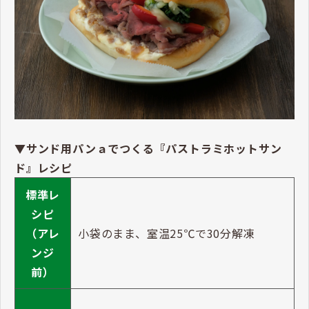
▼サンド用パンａでつくる『パストラミホットサン
ド』レシピ
標準レ
シピ
（アレ
小袋のまま、室温25℃で30分解凍
ンジ
前）