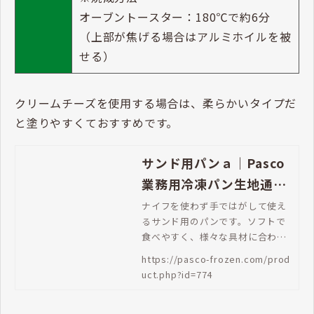
オーブントースター：180℃で約6分
（上部が焦げる場合はアルミホイルを被
せる）
クリームチーズを使用する場合は、柔らかいタイプだ
と塗りやすくておすすめです。
サンド用パンａ｜Pasco
業務用冷凍パン生地通販
| Pasco 業務用冷凍パン
ナイフを使わず手ではがして使え
るサンド用のパンです。ソフトで
生地通販
食べやすく、様々な具材に合わせ
やすいシンプルな味です。
https://pasco-frozen.com/prod
uct.php?id=774