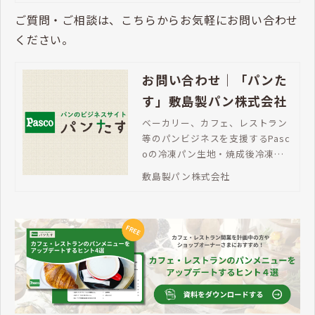
悩みがあるならば、ぜひPascoの焼成後冷凍パンの導
入をご検討ください。
選ばれる理由｜「パンた
す」敷島製パン株式会社
ベーカリー、カフェ、レストラ
ン、福祉施設など、幅広い業態の
お客さまにPascoの業務用冷凍パ
ンが選ばれています。バラエティ
敷島製パン株式会社
豊かなラインアップ、焼成後冷凍
パンならチャンスロス対策にも最
ご質問・ご相談は、こちらからお気軽にお問い合わせ
適です。
ください。
お問い合わせ｜「パンた
す」敷島製パン株式会社
ベーカリー、カフェ、レストラン
等のパンビジネスを支援するPasc