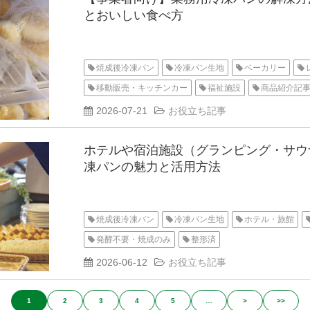
とおいしい食べ方
焼成後冷凍パン
冷凍パン生地
ベーカリー
移動販売・キッチンカー
福祉施設
商品紹介記
2026-07-21
お役立ち記事
ホテルや宿泊施設（グランピング・サウ
凍パンの魅力と活用方法
焼成後冷凍パン
冷凍パン生地
ホテル・旅館
発酵不要・焼成のみ
整形済
2026-06-12
お役立ち記事
1
2
3
4
5
…
>
>>