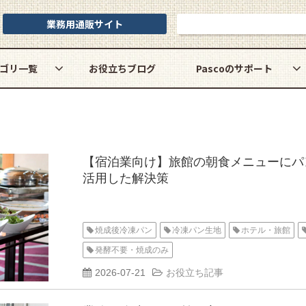
業務用通販サイト
お問い合わせ
ゴリ一覧
お役立ちブログ
Pascoのサポート
【宿泊業向け】旅館の朝食メニューにパ
活用した解決策
焼成後冷凍パン
冷凍パン生地
ホテル・旅館
発酵不要・焼成のみ
2026-07-21
お役立ち記事