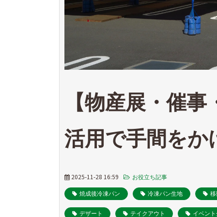
【物産展・催事
活用で手間をか
2025-11-28 16:59
お役立ち記事
焼成後冷凍パン
冷凍パン生地
移
デザート
テイクアウト
イベント