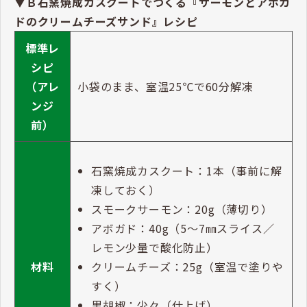
▼Ｂ石窯焼成カスクートでつくる『サーモンとアボカ
ドのクリームチーズサンド』レシピ
標準レ
シピ
（アレ
小袋のまま、室温25℃で60分解凍
ンジ
前）
石窯焼成カスクート：1本（事前に解
凍しておく）
スモークサーモン：20g（薄切り）
アボガド：40g（5～7㎜スライス／
レモン少量で酸化防止）
クリームチーズ：25g（室温で塗りや
材料
すく）
黒胡椒：少々（仕上げ）