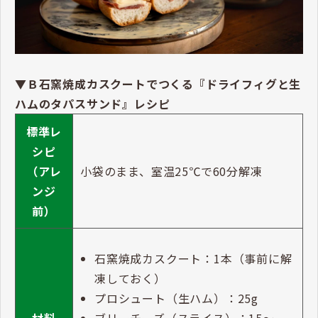
▼Ｂ石窯焼成カスクートでつくる『ドライフィグと生
ハムのタパスサンド』レシピ
標準レ
シピ
（アレ
小袋のまま、室温25℃で60分解凍
ンジ
前）
石窯焼成カスクート：1本（事前に解
凍しておく）
プロシュート（生ハム）：25g