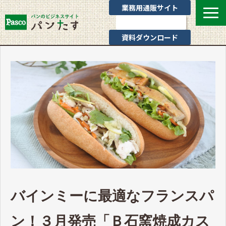
業務用通販サイト
お問い合わせ
資料ダウンロード
選ばれる理由
業態別提案
カテゴリ一覧
お役立ちブログ
Pascoのサポート
通販サイトのご案内
よくあるご質問
バインミーに最適なフランスパ
ン！３月発売「Ｂ石窯焼成カス