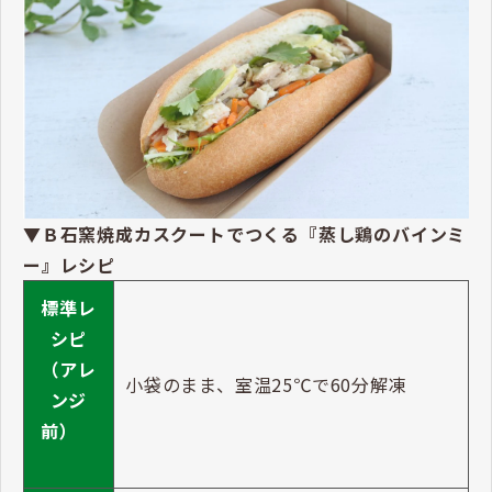
▼Ｂ石窯焼成カスクートでつくる『蒸し鶏のバインミ
ー』レシピ
標準レ
シピ
（アレ
小袋のまま、室温25℃で60分解凍
ンジ
前）