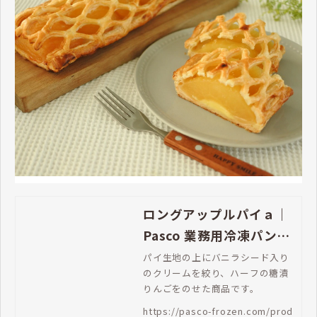
ロングアップルパイａ｜
Pasco 業務用冷凍パン生
地通販 | Pasco 業務用冷
パイ生地の上にバニラシード入り
のクリームを絞り、ハーフの糖漬
凍パン生地通販
りんごをのせた商品です。
https://pasco-frozen.com/prod