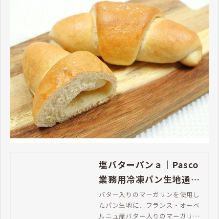
塩バターパンａ｜Pasco
業務用冷凍パン生地通販
| Pasco 業務用冷凍パン
バター入りのマーガリンを使用し
たパン生地に、フランス・オーベ
生地通販
ルニュ産バター入りのマーガリン