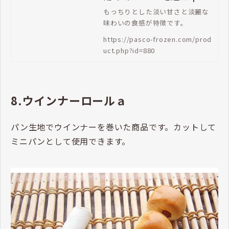
sco 業務用冷凍パン生地
もっちりとした淡い甘さと淡麗な
味わいの食感が特徴です。
通販
https://pasco-frozen.com/prod
uct.php?id=880
8.ウインナーロールａ
パン生地でウインナーを巻いた商品です。カットして
ミニパンとして使用できます。