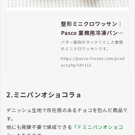
整形ミニクロワッサン｜
Pasco 業務用冷凍パン生
地通販 | Pasco 業務用冷
バター風味のサックリとした食感
のミニクロワッサンです。
凍パン生地通販
https://pasco-frozen.com/prod
uct.php?id=113
2.ミニパンオショコラａ
デニッシュ生地で存在感のあるチョコを包んだ商品で
す。
他にも発酵不要で焼成できる
『Ｆミニパンオショコ