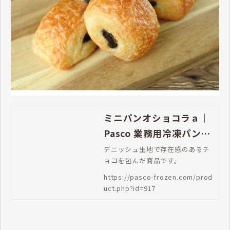
ミニパンオショコラａ｜
Pasco 業務用冷凍パン生
地通販 | Pasco 業務用冷
デニッシュ生地で存在感のあるチ
ョコを包んだ商品です。
凍パン生地通販
https://pasco-frozen.com/prod
uct.php?id=917