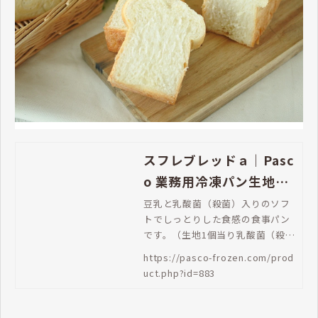
スフレブレッドａ｜Pasc
o 業務用冷凍パン生地通
販 | Pasco 業務用冷凍パ
豆乳と乳酸菌（殺菌）入りのソフ
トでしっとりした食感の食事パン
ン生地通販
です。（生地1個当り乳酸菌（殺
菌）100億個を含みます。※乳酸
https://pasco-frozen.com/prod
菌100億個は、一般的な市販ヨー
uct.php?id=883
グルト100ｇ分の乳酸菌に相当し
ます。）