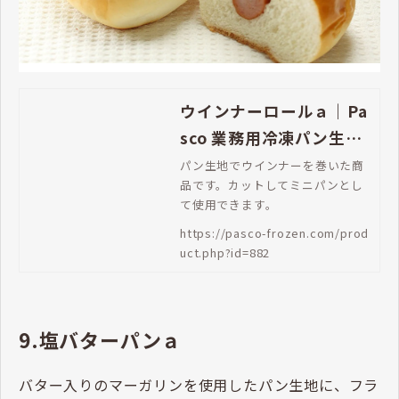
ウインナーロールａ｜Pa
sco 業務用冷凍パン生地
通販 | Pasco 業務用冷凍
パン生地でウインナーを巻いた商
品です。カットしてミニパンとし
パン生地通販
て使用できます。
https://pasco-frozen.com/prod
uct.php?id=882
9.塩バターパンａ
バター入りのマーガリンを使用したパン生地に、フラ