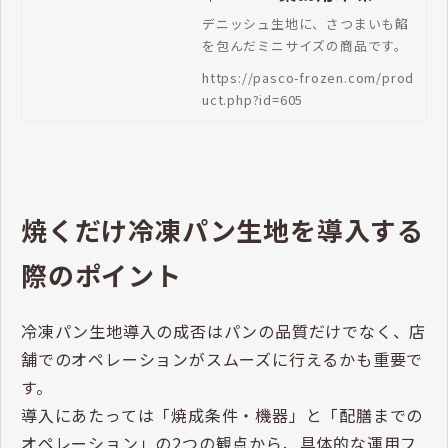
生地通販 | Pasco 業務用
デニッシュ生地に、さつまいも餡
を包んだミニサイズの商品です。
冷凍パン生地通販
https://pasco-frozen.com/prod
uct.php?id=605
焼くだけ冷凍パン生地を導入する
際のポイント
冷凍パン生地導入の成否はパンの品質だけでなく、店
舗でのオペレーションがスムーズに行えるかも重要で
す。
導入にあたっては「焼成条件・機器」と「配膳までの
オペレーション」の2つの観点から、具体的な運用フ