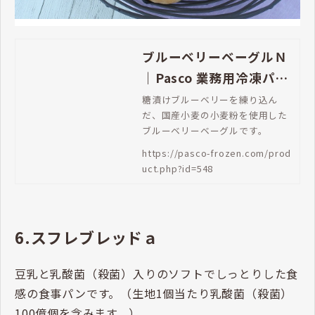
ブルーベリーベーグルＮ
｜Pasco 業務用冷凍パン
生地通販 | Pasco 業務用
糖漬けブルーベリーを練り込ん
だ、国産小麦の小麦粉を使用した
冷凍パン生地通販
ブルーベリーベーグルです。
https://pasco-frozen.com/prod
uct.php?id=548
6.スフレブレッドａ
豆乳と乳酸菌（殺菌）入りのソフトでしっとりした食
感の食事パンです。（生地1個当たり乳酸菌（殺菌）
100億個を含みます。）