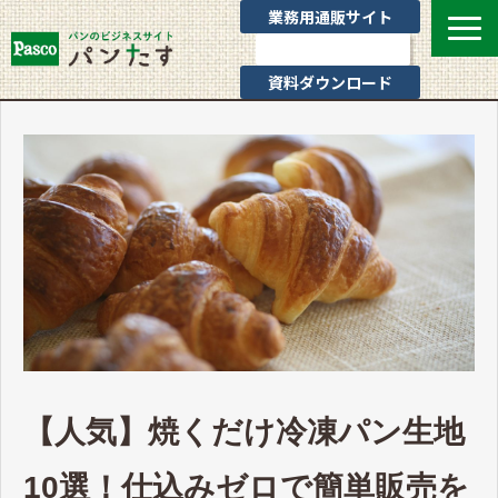
業務用通販サイト
お問い合わせ
資料ダウンロード
選ばれる理由
業態別提案
カテゴリ一覧
お役立ちブログ
Pascoのサポート
通販サイトのご案内
よくあるご質問
【人気】焼くだけ冷凍パン生地
10選！仕込みゼロで簡単販売を