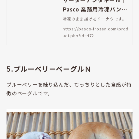
Pasco 業務用冷凍パン生
地通販 | Pasco 業務用冷
冷凍のまま揚げるドーナツです。
凍パン生地通販
https://pasco-frozen.com/prod
uct.php?id=472
5.ブルーベリーベーグルＮ
ブルーベリーを練り込んだ、むっちりとした食感が特
徴のベーグルです。