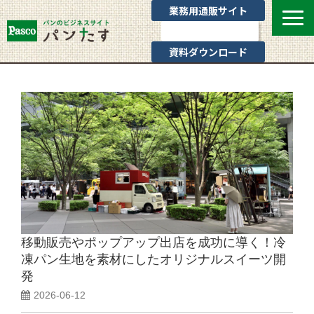
業務用通販サイト
お問い合わせ
資料ダウンロード
選ばれる理由
業態別提案
カテゴリ一覧
お役立ちブログ
Pascoのサポート
通販サイトのご案内
よくあるご質問
移動販売やポップアップ出店を成功に導く！冷
凍パン生地を素材にしたオリジナルスイーツ開
発
2026-06-12