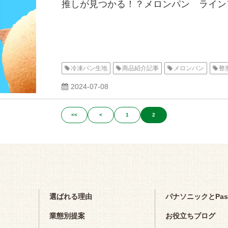
推しが見つかる！？メロンパン ライン
冷凍パン生地
商品紹介記事
メロンパン
整
2024-07-08
<<
<
1
2
選ばれる理由
パナソニックとPa
業態別提案
お役立ちブログ