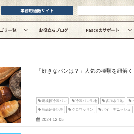
業務用通販サイト
お問い合わせ
ゴリ一覧
お役立ちブログ
Pascoのサポート
「好きなパンは？」人気の種類を紐解く
焼成後冷凍パン
冷凍パン生地
多加水生地
商品紹介記事
クロワッサン
パイ・デニッシュ
2024-12-05