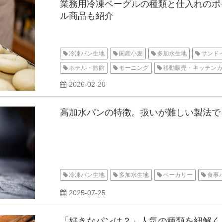
業務用冷凍ベーグルの種類と仕入れのポイ
ル商品も紹介
冷凍パン生地
国産小麦
多加水生地
サンド
ホテル・旅館
モーニング
移動販売・キッチン
整形済
2026-02-20
高加水パンの特徴。扱いが難しい製法で
冷凍パン生地
多加水生地
ベーカリー
食事
2025-07-25
「好きなパンは？」人気の種類を紐解く