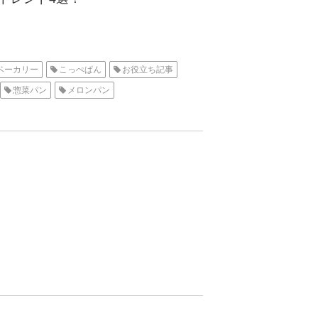
ベーカリー
こっぺぱん
お役立ち記事
惣菜パン
メロンパン