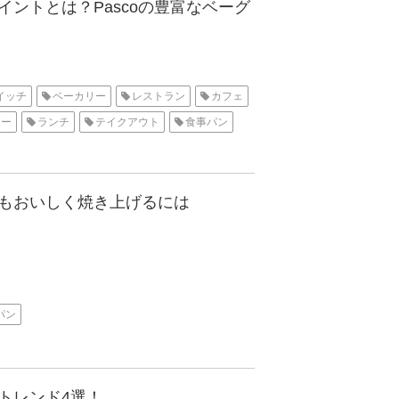
ントとは？Pascoの豊富なベーグ
イッチ
ベーカリー
レストラン
カフェ
カー
ランチ
テイクアウト
食事パン
もおいしく焼き上げるには
パン
トレンド4選！