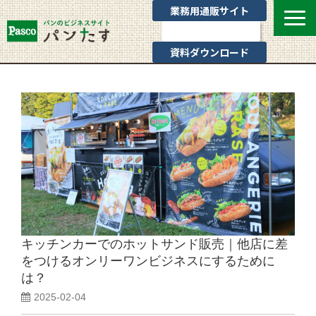
業務用通販サイト
お問い合わせ
資料ダウンロード
選ばれる理由
業態別提案
カテゴリ一覧
お役立ちブログ
Pascoのサポート
通販サイトのご案内
よくあるご質問
キッチンカーでのホットサンド販売｜他店に差
をつけるオンリーワンビジネスにするために
は？
2025-02-04