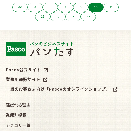
<<
<
…
8
9
10
11
12
…
>
>>
Pasco公式サイト
業務用通販サイト
一般のお客さま向け「Pascoのオンラインショップ」
選ばれる理由
業態別提案
カテゴリ一覧