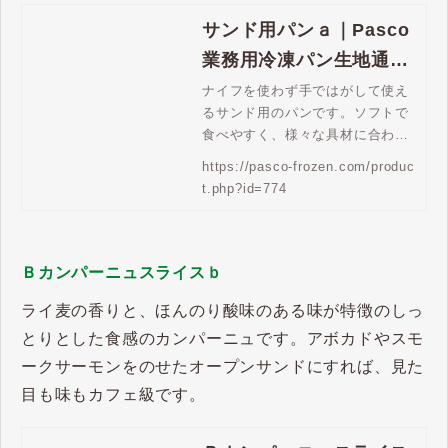
サンド用パンａ｜Pasco
業務用冷凍パン生地通販
| Pasco 業務用冷凍パン
ナイフを使わず手ではがして使え
るサンド用のパンです。ソフトで
生地通販
食べやすく、様々な具材に合わせ
やすいシンプルな味です。
https://pasco-frozen.com/produc
t.php?id=774
Ｂカンパーニュスライスｂ
ライ麦の香りと、ほんのり酸味のある味が特徴のしっ
とりとした食感のカンパーニュです。アボカドやスモ
ークサーモンをのせたオープンサンドにすれば、見た
目も味もカフェ級です。