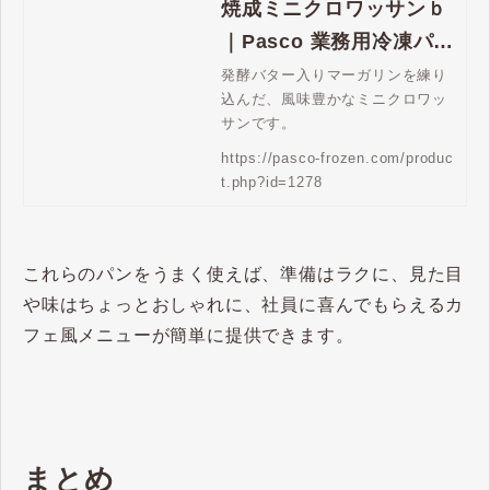
焼成ミニクロワッサンｂ
｜Pasco 業務用冷凍パン
生地通販 | Pasco 業務用
発酵バター入りマーガリンを練り
込んだ、風味豊かなミニクロワッ
冷凍パン生地通販
サンです。
https://pasco-frozen.com/produc
t.php?id=1278
これらのパンをうまく使えば、準備はラクに、見た目
や味はちょっとおしゃれに、社員に喜んでもらえるカ
フェ風メニューが簡単に提供できます。
まとめ