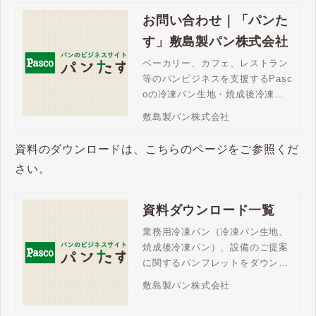
お問い合わせ｜「パンた
す」敷島製パン株式会社
ベーカリー、カフェ、レストラン
等のパンビジネスを支援するPasc
oの冷凍パン生地・焼成後冷凍パ
ン。「パンたす」は、豊富な商品
敷島製パン株式会社
ラインアップで、メニューの充
実、売上拡大を支援します。ご不
資料のダウンロードは、こちらのページをご参照くだ
明な点はお問い合わせください。
さい。
資料ダウンロード一覧
業務用冷凍パン（冷凍パン生地、
焼成後冷凍パン）、設備のご提案
に関するパンフレットをダウンロ
ードいただけます。商品ラインア
敷島製パン株式会社
ップやパンビジネスのご検討に、
ぜひお役立てください。