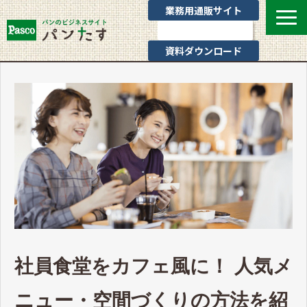
業務用通販サイト
お問い合わせ
資料ダウンロード
選ばれる理由
業態別提案
カテゴリ一覧
お役立ちブログ
Pascoのサポート
通販サイトのご案内
よくあるご質問
社員食堂をカフェ風に！ 人気メ
ニュー・空間づくりの方法を紹