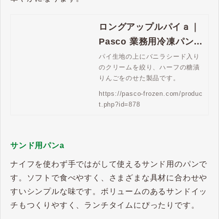
ロングアップルパイａ｜
Pasco 業務用冷凍パン生
地通販 | Pasco 業務用冷
パイ生地の上にバニラシード入り
のクリームを絞り、ハーフの糖漬
凍パン生地通販
りんごをのせた製品です。
https://pasco-frozen.com/produc
t.php?id=878
サンド用パンa
ナイフを使わず手ではがして使えるサンド用のパンで
す。ソフトで食べやすく、さまざまな具材に合わせや
すいシンプルな味です。ボリュームのあるサンドイッ
チもつくりやすく、ランチタイムにぴったりです。