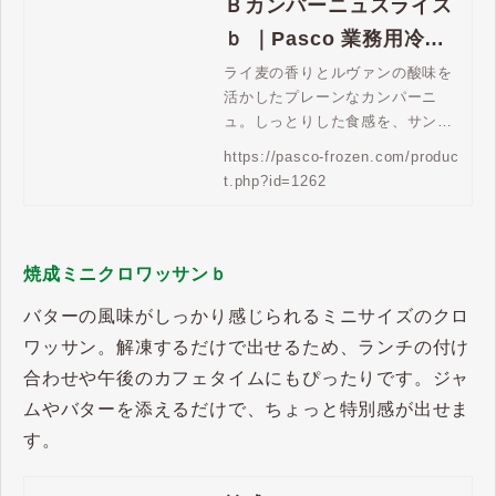
Ｂカンパーニュスライス
ｂ ｜Pasco 業務用冷凍
パン生地通販 | Pasco 業
ライ麦の香りとルヴァンの酸味を
活かしたプレーンなカンパーニ
務用冷凍パン生地通販
ュ。しっとりした食感を、サンド
イッチやオープンサンドで。カッ
https://pasco-frozen.com/produc
トの手間が省けるスライスタイプ
t.php?id=1262
です。
焼成ミニクロワッサンｂ
バターの風味がしっかり感じられるミニサイズのクロ
ワッサン。解凍するだけで出せるため、ランチの付け
合わせや午後のカフェタイムにもぴったりです。ジャ
ムやバターを添えるだけで、ちょっと特別感が出せま
す。