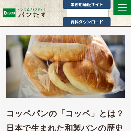
業務用通販サイト
お問い合わせ
資料ダウンロード
選ばれる理由
業態別提案
カテゴリ一覧
お役立ちブログ
Pascoのサポート
通販サイトのご案内
よくあるご質問
コッペパンの「コッペ」とは？
日本で生まれた和製パンの歴史