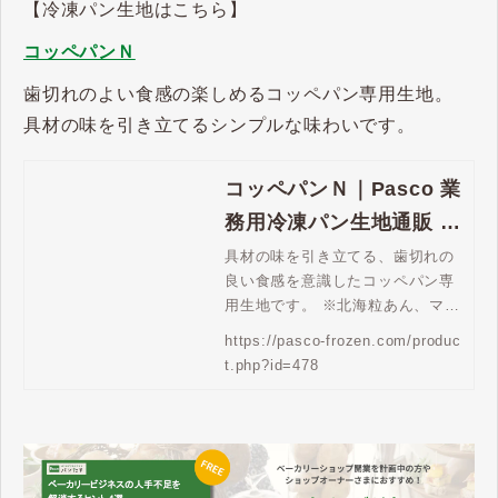
【冷凍パン生地はこちら】
コッペパンＮ
歯切れのよい食感の楽しめるコッペパン専用生地。
具材の味を引き立てるシンプルな味わいです。
コッペパンＮ｜Pasco 業
務用冷凍パン生地通販 |
Pasco 業務用冷凍パン生
具材の味を引き立てる、歯切れの
良い食感を意識したコッペパン専
地通販
用生地です。 ※北海粒あん、マー
ガリンは付属していません。
https://pasco-frozen.com/produc
t.php?id=478