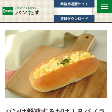
業務用通販サイト
お問い合わせ
資料ダウンロード
選ばれる理由
業態別提案
カテゴリ一覧
お役立ちブログ
Pascoのサポート
通販サイトのご案内
よくあるご質問
パンは解凍するだけ！Ｂパノラ