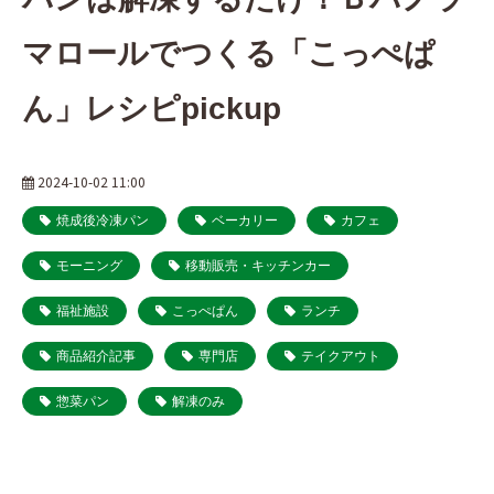
マロールでつくる「こっぺぱ
ん」レシピpickup
2024-10-02 11:00
焼成後冷凍パン
ベーカリー
カフェ
モーニング
移動販売・キッチンカー
福祉施設
こっぺぱん
ランチ
商品紹介記事
専門店
テイクアウト
惣菜パン
解凍のみ