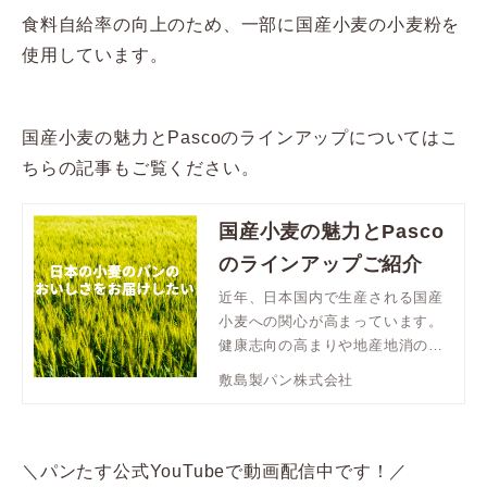
食料自給率の向上のため、一部に国産小麦の小麦粉を
使用しています。
国産小麦の魅力とPascoのラインアップについてはこ
ちらの記事もご覧ください。
国産小麦の魅力とPasco
のラインアップご紹介
近年、日本国内で生産される国産
小麦への関心が高まっています。
健康志向の高まりや地産地消のム
ーブメント、さらに環境問題への
敷島製パン株式会社
意識の変化が、私たちの食品選び
に大きな影響を与えています。本
記事では、国産小麦の魅力と国産
小麦の小麦粉を使用したPasco商
＼パンたす公式YouTubeで動画配信中です！／