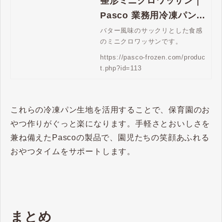
整形ミニクロワッサン｜
Pasco 業務用冷凍パン生
地通販 | Pasco 業務用冷
バター風味のサックリとした食感
のミニクロワッサンです。
凍パン生地通販
https://pasco-frozen.com/produc
t.php?id=113
これらの冷凍パン生地を活用することで、保育園のお
やつ作りがぐっと楽になります。​手軽さとおいしさを
兼ね備えたPascoの製品で、園児たちの笑顔あふれる
おやつタイムをサポートします。
まとめ