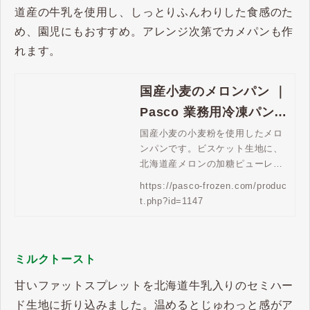
道産の牛乳を使用し、しっとりふんわりした食感のた
め、園児にもおすすめ。アレンジ次第でカメパンも作
れます。
国産小麦のメロンパン ｜
Pasco 業務用冷凍パン生
地通販 | Pasco 業務用冷
国産小麦の小麦粉を使用したメロ
ンパンです。ビスケット生地に、
凍パン生地通販
北海道産メロンの加糖ピューレを
練り込みました。
https://pasco-frozen.com/produc
t.php?id=1147
ミルクトースト
甘いファットスプレットを北海道牛乳入りのセミハー
ド生地に折り込みました。温めるとじゅわっと感がア