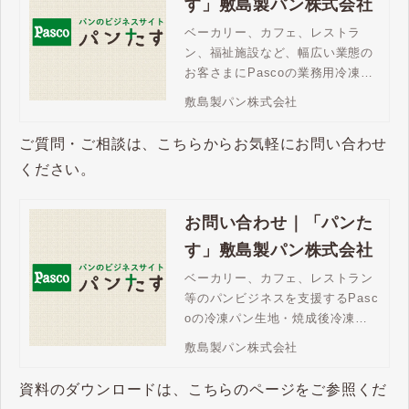
す」敷島製パン株式会社
ベーカリー、カフェ、レストラ
ン、福祉施設など、幅広い業態の
お客さまにPascoの業務用冷凍パ
ンが選ばれています。バラエティ
敷島製パン株式会社
豊かなラインアップ、焼成後冷凍
パンならチャンスロス対策にも最
ご質問・ご相談は、こちらからお気軽にお問い合わせ
適です。
ください。
お問い合わせ｜「パンた
す」敷島製パン株式会社
ベーカリー、カフェ、レストラン
等のパンビジネスを支援するPasc
oの冷凍パン生地・焼成後冷凍パ
ン。「パンたす」は、豊富な商品
敷島製パン株式会社
ラインアップで、メニューの充
実、売上拡大を支援します。ご不
資料のダウンロードは、こちらのページをご参照くだ
明な点はお問い合わせください。