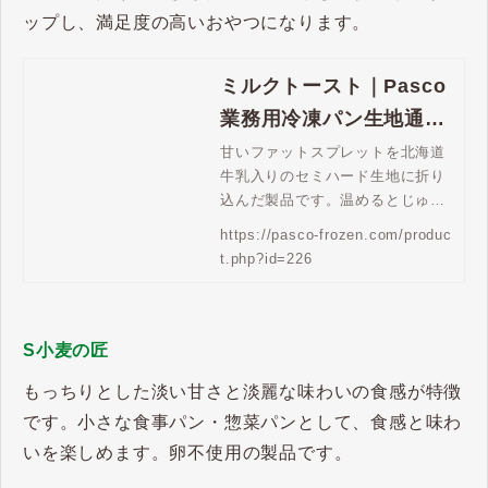
ップし、満足度の高いおやつになります。
ミルクトースト｜Pasco
業務用冷凍パン生地通販
| Pasco 業務用冷凍パン
甘いファットスプレットを北海道
牛乳入りのセミハード生地に折り
生地通販
込んだ製品です。温めるとじゅわ
っと感がアップし、よりおいしく
https://pasco-frozen.com/produc
頂けます。
t.php?id=226
S小麦の匠
もっちりとした淡い甘さと淡麗な味わいの食感が特徴
です。小さな食事パン・惣菜パンとして、食感と味わ
いを楽しめます。卵不使用の製品です。