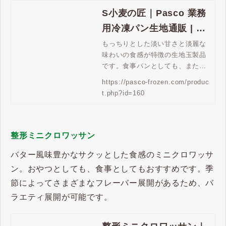
S小麦の匠｜Pasco 業務
用冷凍パン生地通販 | Pa
sco 業務用冷凍パン生地
もっちりとした淡い甘さと淡麗な
味わいの食感が特徴の生地玉製品
通販
です。食事パンとしても、また惣
菜パン用の台生地などにもおすす
https://pasco-frozen.com/produc
めです。
t.php?id=160
整形ミニクロワッサン
バター風味豊かなサクッとした食感のミニクロワッサ
ン。おやつとしても、食事としてもおすすめです。季
節によってさまざまなフレーバー展開があるため、バ
ラエティ展開が可能です。