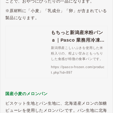
ことで、おやつにぴったりの一品になります。
※原材料に「小麦」「乳成分」「卵」が含まれている
製品になります。
もちっと新潟産米粉パン
ａ｜Pasco 業務用冷凍パ
ン生地通販 | Pasco 業務
新潟県産こしいぶきを使用した米
粉入りの、程よい甘みともっちり
用冷凍パン生地通販
した食感が特徴の食事パンです。
https://pasco-frozen.com/produc
t.php?id=897
国産小麦のメロンパン
ビスケット生地とパン生地に、北海道産メロンの加糖
ピューレを使用したメロンパンです。パン生地に北海