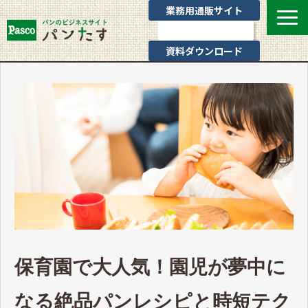
業務用通販サイト
お問い合わせ
資料ダウンロード
選ばれる理由
業態別提案
カテゴリ一覧
お役立ちブログ
Pascoのサポート
通販サイトのご案内
よくあるご質問
保育園で大人気！園児が夢中に
なる絶品パンレシピと時短テク