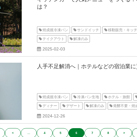
は？
焼成後冷凍パン
サンドイッチ
移動販売・キッ
テイクアウト
解凍のみ
2025-02-03
人手不足解消へ｜ホテルなどの宿泊業に
焼成後冷凍パン
冷凍パン生地
ホテル・旅館
ディナー
デザート
解凍のみ
発酵不要・焼
2024-12-26
<
…
4
5
6
7
8
>