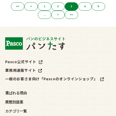
<<
<
1
2
3
4
5
…
>
>>
Pasco公式サイト
業務用通販サイト
一般のお客さま向け「Pascoのオンラインショップ」
選ばれる理由
業態別提案
カテゴリ一覧