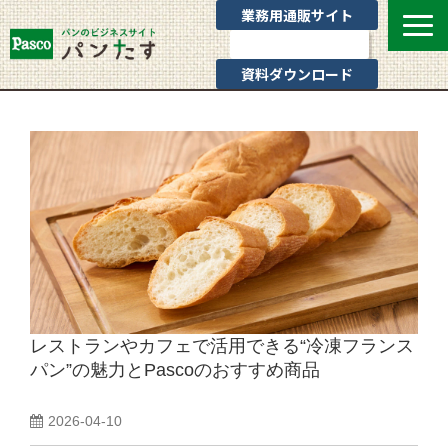
業務用通販サイト
お問い合わせ
資料ダウンロード
選ばれる理由
業態別提案
カテゴリ一覧
お役立ちブログ
Pascoのサポート
通販サイトのご案内
よくあるご質問
レストランやカフェで活用できる“冷凍フランス
パン”の魅力とPascoのおすすめ商品
2026-04-10