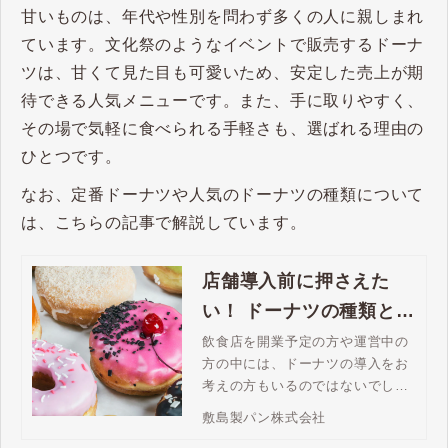
甘いものは、年代や性別を問わず多くの人に親しまれ
ています。文化祭のようなイベントで販売するドーナ
ツは、甘くて見た目も可愛いため、安定した売上が期
待できる人気メニューです。また、手に取りやすく、
その場で気軽に食べられる手軽さも、選ばれる理由の
ひとつです。
なお、定番ドーナツや人気のドーナツの種類について
は、こちらの記事で解説しています。
店舗導入前に押さえた
い！ ドーナツの種類と冷
凍ドーナツ生地活用のメ
飲食店を開業予定の方や運営中の
方の中には、ドーナツの導入をお
リット
考えの方もいるのではないでしょ
うか。今回は、ドーナツの基本的
敷島製パン株式会社
な種類やSNSで話題のトレンドド