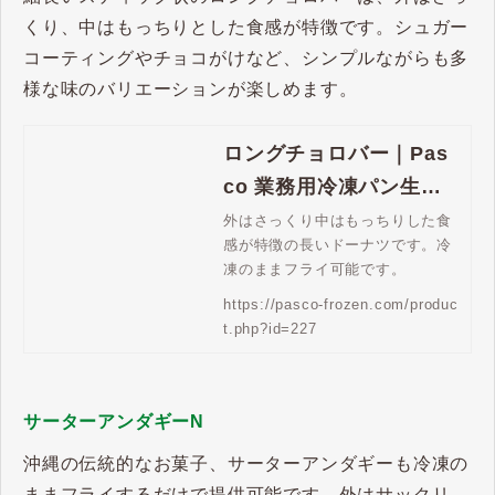
くり、中はもっちりとした食感が特徴です。シュガー
コーティングやチョコがけなど、シンプルながらも多
様な味のバリエーションが楽しめます。
ロングチョロバー｜Pas
co 業務用冷凍パン生地
通販 | Pasco 業務用冷凍
外はさっくり中はもっちりした食
感が特徴の長いドーナツです。冷
パン生地通販
凍のままフライ可能です。
https://pasco-frozen.com/produc
t.php?id=227
サーターアンダギーN
沖縄の伝統的なお菓子、サーターアンダギーも冷凍の
ままフライするだけで提供可能です。外はサックリ、