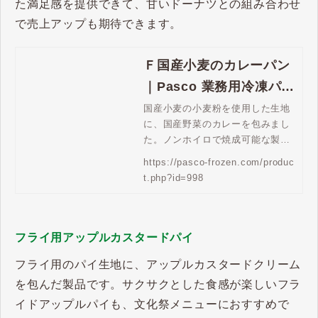
た満足感を提供できて、甘いドーナツとの組み合わせ
で売上アップも期待できます。
Ｆ国産小麦のカレーパン
｜Pasco 業務用冷凍パン
生地通販 | Pasco 業務用
国産小麦の小麦粉を使用した生地
に、国産野菜のカレーを包みまし
冷凍パン生地通販
た。ノンホイロで焼成可能な製品
です。
https://pasco-frozen.com/produc
t.php?id=998
フライ用アップルカスタードパイ
フライ用のパイ生地に、アップルカスタードクリーム
を包んだ製品です。サクサクとした食感が楽しいフラ
イドアップルパイも、文化祭メニューにおすすめで