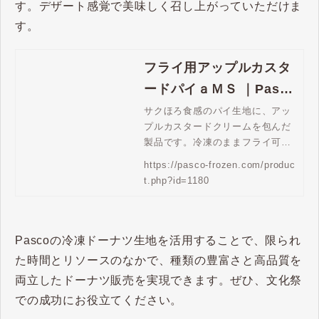
す。デザート感覚で美味しく召し上がっていただけま
す。
フライ用アップルカスタ
ードパイａＭＳ ｜Pasco
業務用冷凍パン生地通販
サクほろ食感のパイ生地に、アッ
プルカスタードクリームを包んだ
| Pasco 業務用冷凍パン
製品です。冷凍のままフライ可能
生地通販
な製品です。
https://pasco-frozen.com/produc
t.php?id=1180
Pascoの冷凍ドーナツ生地を活用することで、限られ
た時間とリソースのなかで、種類の豊富さと高品質を
両立したドーナツ販売を実現できます。ぜひ、文化祭
での成功にお役立てください。