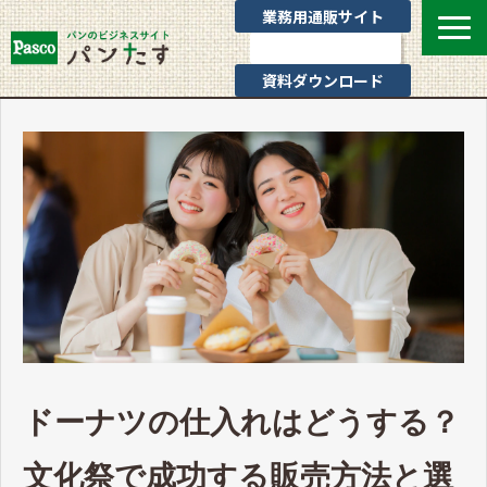
業務用通販サイト
お問い合わせ
資料ダウンロード
選ばれる理由
業態別提案
カテゴリ一覧
お役立ちブログ
Pascoのサポート
通販サイトのご案内
よくあるご質問
ドーナツの仕入れはどうする？
文化祭で成功する販売方法と選