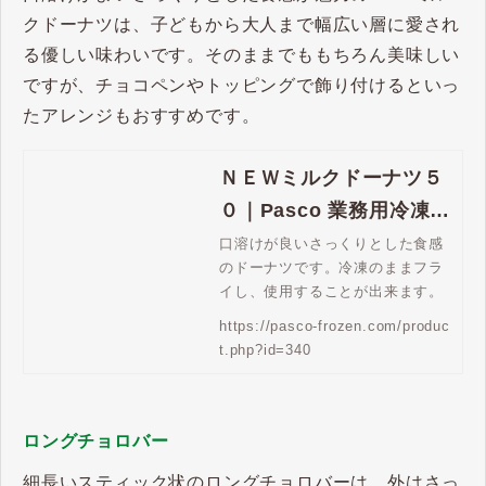
クドーナツは、子どもから大人まで幅広い層に愛され
る優しい味わいです。そのままでももちろん美味しい
ですが、チョコペンやトッピングで飾り付けるといっ
たアレンジもおすすめです。
ＮＥＷミルクドーナツ５
０｜Pasco 業務用冷凍パ
ン生地通販 | Pasco 業務
口溶けが良いさっくりとした食感
のドーナツです。冷凍のままフラ
用冷凍パン生地通販
イし、使用することが出来ます。
https://pasco-frozen.com/produc
t.php?id=340
ロングチョロバー
細長いスティック状のロングチョロバーは、外はさっ