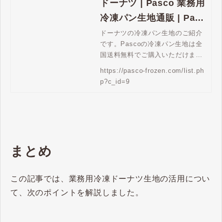
ドーナツ | Pasco 業務用
冷凍パン生地通販 | Pasc
o 業務用冷凍パン生地通
ドーナツの冷凍パン生地のご紹介
です。Pascoの冷凍パン生地は全
販
国送料無料でご購入いただけま
す。
https://pasco-frozen.com/list.ph
p?c_id=9
まとめ
この記事では、業務用冷凍ドーナツ生地の活用につい
て、次のポイントを解説しました。