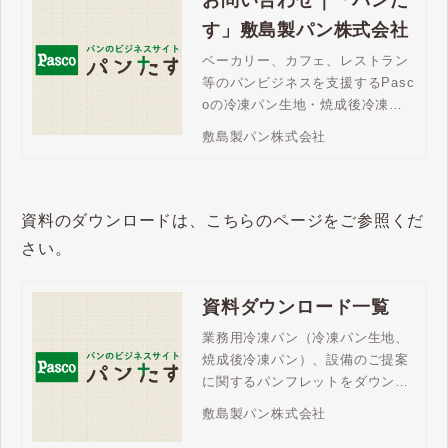
す」敷島製パン株式会社
ベーカリー、カフェ、レストラン
等のパンビジネスを支援するPasc
oの冷凍パン生地・焼成後冷凍パ
ン。「パンたす」は、豊富な商品
敷島製パン株式会社
ラインアップで、メニューの充
実、売上拡大を支援します。ご不
明な点はお問い合わせください。
資料のダウンロードは、こちらのページをご参照くだ
さい。
資料ダウンロード一覧
業務用冷凍パン（冷凍パン生地、
焼成後冷凍パン）、設備のご提案
に関するパンフレットをダウンロ
ードいただけます。商品ラインア
敷島製パン株式会社
ップやパンビジネスのご検討に、
ぜひお役立てください。