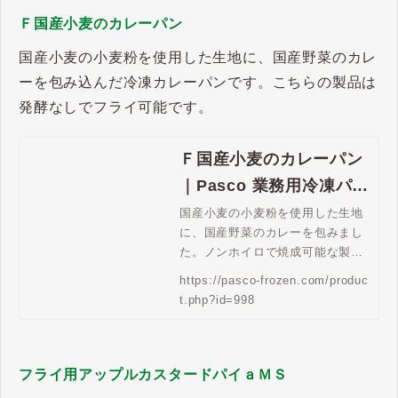
Ｆ国産小麦のカレーパン
国産小麦の小麦粉を使用した生地に、国産野菜のカレ
ーを包み込んだ冷凍カレーパンです。こちらの製品は
発酵なしでフライ可能です。
Ｆ国産小麦のカレーパン
｜Pasco 業務用冷凍パン
生地通販 | Pasco 業務用
国産小麦の小麦粉を使用した生地
に、国産野菜のカレーを包みまし
冷凍パン生地通販
た。ノンホイロで焼成可能な製品
です。
https://pasco-frozen.com/produc
t.php?id=998
フライ用アップルカスタードパイａＭＳ