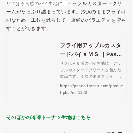
サクほろ食感のパイ生地に、
アップルカスタードクリ
ームがたっぷり詰まっています。冷凍のままフライ可
能なため、工数を減らして、店頭のバラエティを増や
すことができます。
フライ用アップルカスタ
ードパイａＭＳ ｜Pasco
業務用冷凍パン生地通販
サクほろ食感のパイ生地に、アッ
プルカスタードクリームを包んだ
| Pasco 業務用冷凍パン
製品です。冷凍のままフライ可能
生地通販
な製品です。
https://pasco-frozen.com/produc
t.php?id=1180
そのほかの冷凍ドーナツ生地はこちら