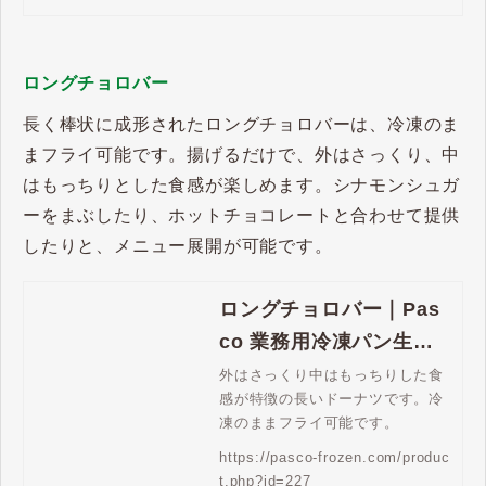
ロングチョロバー
長く棒状に成形されたロングチョロバーは、冷凍のま
まフライ可能です。揚げるだけで、外はさっくり、中
はもっちりとした食感が楽しめます。シナモンシュガ
ーをまぶしたり、ホットチョコレートと合わせて提供
したりと、メニュー展開が可能です。
ロングチョロバー｜Pas
co 業務用冷凍パン生地
通販 | Pasco 業務用冷凍
外はさっくり中はもっちりした食
感が特徴の長いドーナツです。冷
パン生地通販
凍のままフライ可能です。
https://pasco-frozen.com/produc
t.php?id=227