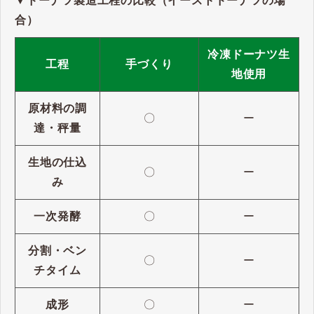
▼ドーナツ製造工程の比較（イーストドーナツの場
合）
冷凍ドーナツ生
工程
手づくり
地使用
原材料の調
〇
ー
達・秤量
生地の仕込
〇
ー
み
一次発酵
〇
ー
分割・ベン
〇
ー
チタイム
成形
〇
ー