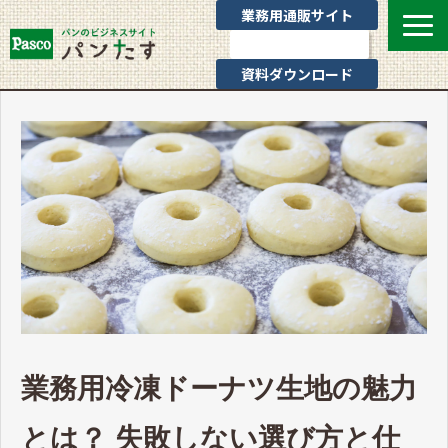
業務用通販サイト
お問い合わせ
資料ダウンロード
選ばれる理由
業態別提案
カテゴリ一覧
お役立ちブログ
Pascoのサポート
通販サイトのご案内
よくあるご質問
業務用冷凍ドーナツ生地の魅力
とは？ 失敗しない選び方と仕